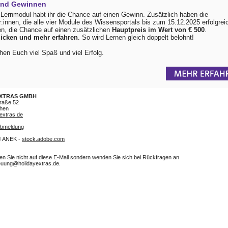
und Gewinnen
Lernmodul habt ihr die Chance auf einen Gewinn. Zusätzlich haben die
:innen, die alle vier Module des Wissensportals bis zum 15.12.2025 erfolgrei
en, die Chance auf einen zusätzlichen
Hauptpreis im Wert von € 500
.
licken und mehr erfahren
. So wird Lernen gleich doppelt belohnt!
en Euch viel Spaß und viel Erfolg.
EXTRAS GMBH
raße 52
hen
extras.de
Abmeldung
© ANEK -
stock.adobe.com
ten Sie nicht auf diese E-Mail sondern wenden Sie sich bei Rückfragen an
euung@holidayextras.de.