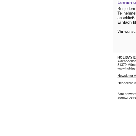
Lernen 
Bei jedem 
Teilnehmer
abschließ
Einfach k
Wir wünsch
HOLIDAY 
Aidenbachst
81379 Münc
www.holiday
Newsletter 
Headerbild 
Bitte antwor
agenturbetr