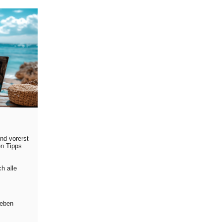
nd vorerst
en Tipps
h alle
Neben